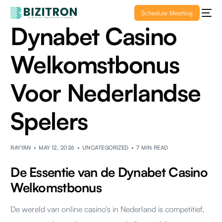
Schedule Meeting
Dynabet Casino
Welkomstbonus
Voor Nederlandse
Spelers
RAYYAN
MAY 12, 2026
UNCATEGORIZED
7 MIN READ
De Essentie van de Dynabet Casino
Welkomstbonus
De wereld van online casino’s in Nederland is competitief,