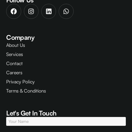
Company
About Us
Services
Contact
Careers
Privacy Policy
Terms & Conditions
Let's Get In Touch