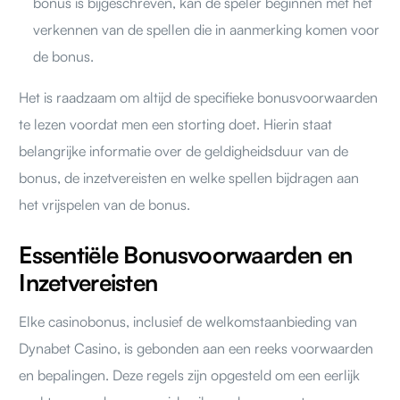
bonus is bijgeschreven, kan de speler beginnen met het
verkennen van de spellen die in aanmerking komen voor
de bonus.
Het is raadzaam om altijd de specifieke bonusvoorwaarden
te lezen voordat men een storting doet. Hierin staat
belangrijke informatie over de geldigheidsduur van de
bonus, de inzetvereisten en welke spellen bijdragen aan
het vrijspelen van de bonus.
Essentiële Bonusvoorwaarden en
Inzetvereisten
Elke casinobonus, inclusief de welkomstaanbieding van
Dynabet Casino, is gebonden aan een reeks voorwaarden
en bepalingen. Deze regels zijn opgesteld om een eerlijk