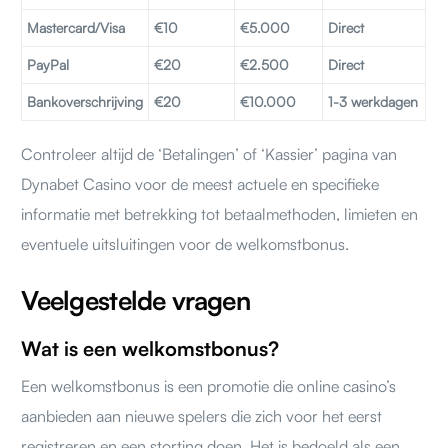
Mastercard/Visa
€10
€5.000
Direct
PayPal
€20
€2.500
Direct
Bankoverschrijving
€20
€10.000
1-3 werkdagen
Controleer altijd de ‘Betalingen’ of ‘Kassier’ pagina van
Dynabet Casino voor de meest actuele en specifieke
informatie met betrekking tot betaalmethoden, limieten en
eventuele uitsluitingen voor de welkomstbonus.
Veelgestelde vragen
Wat is een welkomstbonus?
Een welkomstbonus is een promotie die online casino’s
aanbieden aan nieuwe spelers die zich voor het eerst
registreren en een storting doen. Het is bedoeld als een