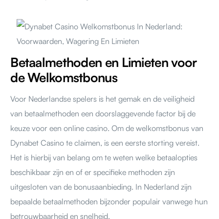
Betaalmethoden en Limieten voor
de Welkomstbonus
Voor Nederlandse spelers is het gemak en de veiligheid
van betaalmethoden een doorslaggevende factor bij de
keuze voor een online casino. Om de welkomstbonus van
Dynabet Casino te claimen, is een eerste storting vereist.
Het is hierbij van belang om te weten welke betaalopties
beschikbaar zijn en of er specifieke methoden zijn
uitgesloten van de bonusaanbieding. In Nederland zijn
bepaalde betaalmethoden bijzonder populair vanwege hun
betrouwbaarheid en snelheid.