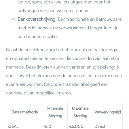
Let op, soms zijn e-wallets uitgesloten voor het
ontvangen van een welkomstbonus.
Bankoverschrijving:
Een traditionele en betrouwbare
methode, hoewel de verwerkingstijd langer kan zijn
dan bij andere opties.
Naast de beschikbaarheid is het cruciaal om de stortings-
en opnamelimieten te kennen die verbonden zijn aan elke
methode. Deze limieten kunnen variëren en zijn belangrijk
voor zowel het claimen van de bonus als het opnemen van
eventuele winsten. De onderstaande tabel geeft een
voorbeeld van mogelijke limieten.
Minimale
Maximale
Betaalmethode
Verwerkingstijd
Storting
Storting
iDEAL
€10
€5.000
Direct