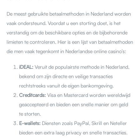
De meest gebruikte betaalmethoden in Nederland worden
vaak ondersteund. Voordat u een storting doet, is het
verstandig om de beschikbare opties en de bijbehorende
limieten te controleren. Hier is een lijst van betaalmethoden
die men vaak tegenkomt in Nederlandse online casino’s:
iDEAL:
Veruit de populairste methode in Nederland,
bekend om zijn directe en veilige transacties
rechtstreeks vanuit de eigen bankomgeving.
Creditcards:
Visa en Mastercard worden wereldwijd
geaccepteerd en bieden een snelle manier om geld
te storten.
E-wallets:
Diensten zoals PayPal, Skrill en Neteller
bieden een extra laag privacy en snelle transacties.