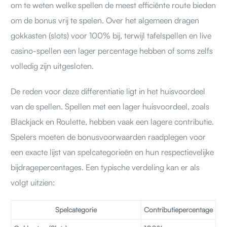
om te weten welke spellen de meest efficiënte route bieden
om de bonus vrij te spelen. Over het algemeen dragen
gokkasten (slots) voor 100% bij, terwijl tafelspellen en live
casino-spellen een lager percentage hebben of soms zelfs
volledig zijn uitgesloten.
De reden voor deze differentiatie ligt in het huisvoordeel
van de spellen. Spellen met een lager huisvoordeel, zoals
Blackjack en Roulette, hebben vaak een lagere contributie.
Spelers moeten de bonusvoorwaarden raadplegen voor
een exacte lijst van spelcategorieën en hun respectievelijke
bijdragepercentages. Een typische verdeling kan er als
volgt uitzien:
Spelcategorie
Contributiepercentage